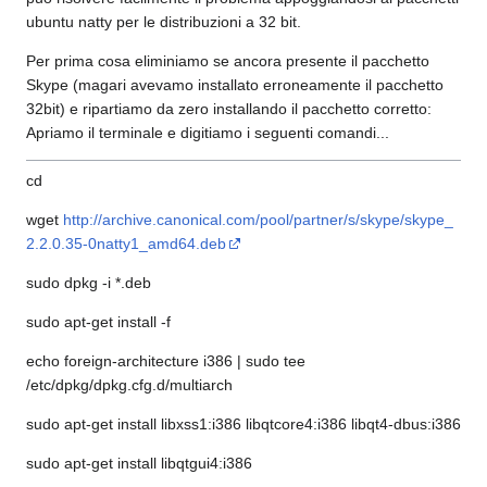
ubuntu natty per le distribuzioni a 32 bit.
Per prima cosa eliminiamo se ancora presente il pacchetto
Skype (magari avevamo installato erroneamente il pacchetto
32bit) e ripartiamo da zero installando il pacchetto corretto:
Apriamo il terminale e digitiamo i seguenti comandi...
cd
wget
http://archive.canonical.com/pool/partner/s/skype/skype_
2.2.0.35-0natty1_amd64.deb
sudo dpkg -i *.deb
sudo apt-get install -f
echo foreign-architecture i386 | sudo tee
/etc/dpkg/dpkg.cfg.d/multiarch
sudo apt-get install libxss1:i386 libqtcore4:i386 libqt4-dbus:i386
sudo apt-get install libqtgui4:i386