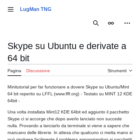
Vai
al
LugMan TNG
Menu principale
contenuto
Ricerca
Aspetto
Strume
Skype su Ubuntu e derivate a
64 bit
Pagina
Discussione
Strumenti
Minitutorial per far funzionare a dovere Skype su Ubuntu/Mint
64 bit reperito su LFFL (www.lffl.org) - Testato su MINT 12 KDE
64bit -
Una volta installata Mint12 KDE 64bit ed aggiunto il pacchetto
Skype ci si accorge che dopo averlo lanciato non succede
nulla. Provando a lanciarlo da terminale si viene a sapere che
mancano delle librerie. In attesa che qualcuno ci metta mano si
può risolvere facilmente il problema appoggiandosi ai pacchetti