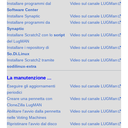
Installare programmi dal
Video sul canale LUGMan
Software Center
Installare Synaptic
Video sul canale LUGMan
Installare programmi da
Video sul canale LUGMan
Synaptic
Installare Scratch2 con lo
script
Video sul canale LUGMan
del LugMAN
Installare i repository di
Video sul canale LUGMan
So.Di.Linux
Installare Scratch2 tramite
Video sul canale LUGMan
sodilinux-extra
La manutenzione ...
Eseguire gli aggiornamenti
Video sul canale LUGMan
periodici
Creare una pennetta con
Video sul canale LUGMan
CloneZilla LugMAN
Abilitare l'avvio dalla pennetta
Video sul canale LUGMan
nelle Voting Machines
Ripristinare l'avvio dal disco
Video sul canale LUGMan