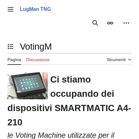
Vai
al
LugMan TNG
Menu principale
contenuto
Ricerca
Aspetto
Strume
VotingM
Mostra/Nascondi l'indice
Pagina
Discussione
Strumenti
Ci stiamo
occupando dei
dispositivi SMARTMATIC A4-
210
le Voting Machine utilizzate per il