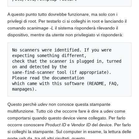
A questo punto tutto dovrebbe funzionare, ma solo con i
privilegi di root. Per testarlo ci si colleghi in root e lanciando il
comando
scanimage -L
il sistema risponderà rilevando il
dispositivo, mentre da utente non privilegiato vi risponderà:
No scanners were identified. If you were 
expecting something different,

check that the scanner is plugged in, turned 
on and detected by the

sane-find-scanner tool (if appropriate). 
Please read the documentation

which came with this software (README, FAQ, 
Questo perchè
udev
non conosce questa stampante
multifunzione. Tutto ciò che occorre fare è dire a udev come
comportarsi quando questo device viene collegato. Per farlo
occorre conoscere
Product ID
e
Vendor ID
del device. Per farlo
si colleghi la stampante. Sul computer in esame, la lettura delle
porte usb da, tra gli altri risultati, questo