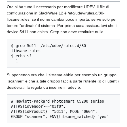
Ora si ha tutto il necessario per modificare UDEV. Il file di
configurazione in SlackWare 12 è /etc/udev/rules.d/80-
libsane.rules. se il nome cambia poco importa; serve solo per
tenere "ordinato" il sistema. Per prima cosa assicuratevi che il
device 5d11 non esista. Grep non deve restituire nulla
$ grep 5d11  /etc/udev/rules.d/80-
libsane.rules

$ echo $?

Supponendo ora che il sistema abbia per esempio un gruppo
"scanner" e che a tale gruppo faccia parte l'utente (o gli utenti)
desiderati, la regola da inserire in udev è:
# Hewlett-Packard Photosmart C5200 series

ATTRS{idVendor}=="03f0", 
ATTRS{idProduct}=="5d11", MODE="0664", 