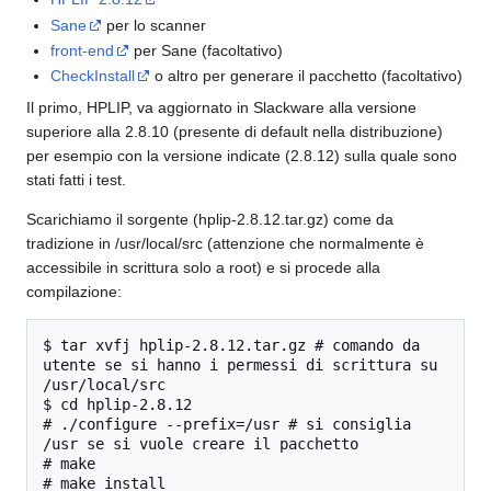
Sane
per lo scanner
front-end
per Sane (facoltativo)
CheckInstall
o altro per generare il pacchetto (facoltativo)
Il primo, HPLIP, va aggiornato in Slackware alla versione
superiore alla 2.8.10 (presente di default nella distribuzione)
per esempio con la versione indicate (2.8.12) sulla quale sono
stati fatti i test.
Scarichiamo il sorgente (hplip-2.8.12.tar.gz) come da
tradizione in /usr/local/src (attenzione che normalmente è
accessibile in scrittura solo a root) e si procede alla
compilazione:
$ tar xvfj hplip-2.8.12.tar.gz # comando da 
utente se si hanno i permessi di scrittura su 
/usr/local/src

$ cd hplip-2.8.12

# ./configure --prefix=/usr # si consiglia 
/usr se si vuole creare il pacchetto

# make
