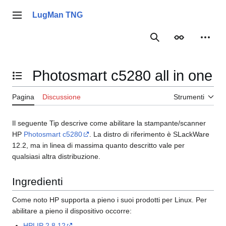
Vai
al
LugMan TNG
Menu principale
contenuto
Ricerca
Aspetto
Strume
Photosmart c5280 all in one
Mostra/Nascondi l'indice
Pagina
Discussione
Strumenti
Il seguente Tip descrive come abilitare la stampante/scanner
HP
Photosmart c5280
. La distro di riferimento è SLackWare
12.2, ma in linea di massima quanto descritto vale per
qualsiasi altra distribuzione.
Ingredienti
Come noto HP supporta a pieno i suoi prodotti per Linux. Per
abilitare a pieno il dispositivo occorre:
HPLIP 2.8.12