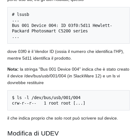
# lsusb

...

Bus 001 Device 004: ID 03f0:5d11 Hewlett-
Packard Photosmart C5200 series

dove 03f0 è il Vendor ID (ossia il numero che identifica l'HP),
mentre 5d11 identifica il prodotto.
Nota:
la stringa "Bus 001 Device 004" indica che è stato creato
il device /dev/bus/usb/001/004 (in SlackWare 12) e un ls vi
dovrebbe restituire
$ ls -l /dev/bus/usb/001/004

il che indica proprio che solo root può scrivere sul device.
Modifica di UDEV