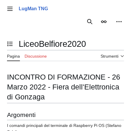
Vai
al
LugMan TNG
Menu principale
contenuto
Ricerca
Aspetto
Strume
LiceoBelfiore2020
Mostra/Nascondi l'indice
Pagina
Discussione
Strumenti
INCONTRO DI FORMAZIONE - 26
Marzo 2022 - Fiera dell'Elettronica
di Gonzaga
Argomenti
I comandi principali del terminale di Raspberry Pi OS (Stefano