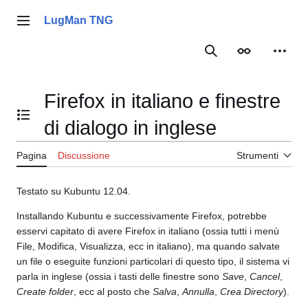
Vai
al
LugMan TNG
Menu principale
contenuto
Ricerca
Aspetto
Strume
Firefox in italiano e finestre
Mostra/Nascondi l'indice
di dialogo in inglese
Pagina
Discussione
Strumenti
Testato su Kubuntu 12.04.
Installando Kubuntu e successivamente Firefox, potrebbe
esservi capitato di avere Firefox in italiano (ossia tutti i menù
File, Modifica, Visualizza, ecc in italiano), ma quando salvate
un file o eseguite funzioni particolari di questo tipo, il sistema vi
parla in inglese (ossia i tasti delle finestre sono
Save
,
Cancel
,
Create folder
, ecc al posto che
Salva
,
Annulla
,
Crea Directory
).