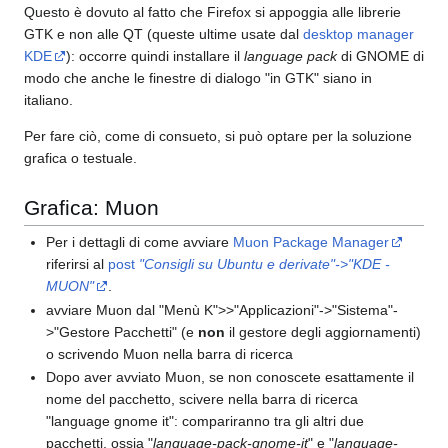
Questo è dovuto al fatto che Firefox si appoggia alle librerie
GTK e non alle QT (queste ultime usate dal
desktop manager
KDE
): occorre quindi installare il
language pack
di GNOME di
modo che anche le finestre di dialogo "in GTK" siano in
italiano.
Per fare ciò, come di consueto, si può optare per la soluzione
grafica o testuale.
Grafica: Muon
Per i dettagli di come avviare
Muon Package Manager
riferirsi al
post
"Consigli su Ubuntu e derivate"->"KDE -
MUON"
.
avviare Muon dal "Menù K">>"Applicazioni"->"Sistema"-
>"Gestore Pacchetti" (e
non
il gestore degli aggiornamenti)
o scrivendo Muon nella barra di ricerca
Dopo aver avviato Muon, se non conoscete esattamente il
nome del pacchetto, scivere nella barra di ricerca
"language gnome it": compariranno tra gli altri due
pacchetti, ossia "
language-pack-gnome-it
" e "
language-