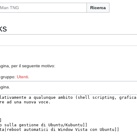
Ricerca
ks
gina, per il seguente motivo:
l gruppo:
Utenti
.
agina.