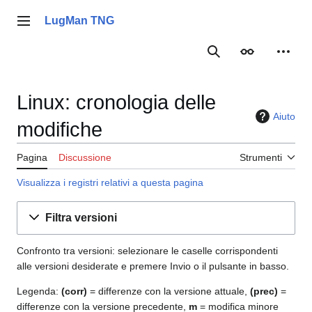
Vai
al
LugMan TNG
Menu principale
contenuto
Ricerca
Aspetto
Strume
Linux: cronologia delle
Aiuto
modifiche
Pagina
Discussione
Strumenti
Visualizza i registri relativi a questa pagina
Filtra versioni
Confronto tra versioni: selezionare le caselle corrispondenti
alle versioni desiderate e premere Invio o il pulsante in basso.
Legenda:
(corr)
= differenze con la versione attuale,
(prec)
=
differenze con la versione precedente,
m
= modifica minore