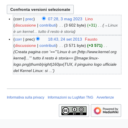
corr
prec
07:28, 3 mag 2023
Lino
3
discussione
contributi
3 602 byte
+31
→
Linux
m
è un kernel... tutto il resto è storia
a
g
corr
prec
18:43, 24 set 2013
Fausto
2
2
discussione
contributi
3 571 byte
+3 571
4
0
Creata pagina con '=='''Linux è un [http://www.kernel.org
s
2
kernel]...''' tutto il resto è storia== [[Image:linux-
e
3
logo.png|thumb|right|160px|TUX, il pinguino logo ufficiale
t
del Kernel Linux: si ...'
2
0
1
3
Informativa sulla privacy
Informazioni su LugMan TNG
Avvertenze