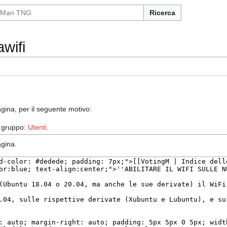
Ricerca
awifi
gina, per il seguente motivo:
l gruppo:
Utenti
.
agina.