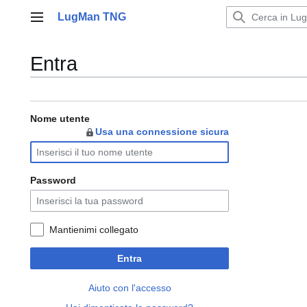
Vai
LugMan TNG
al
Menu principale
contenuto
Entra
Nome utente
Usa una connessione sicura
Password
Mantienimi collegato
Entra
Aiuto con l'accesso